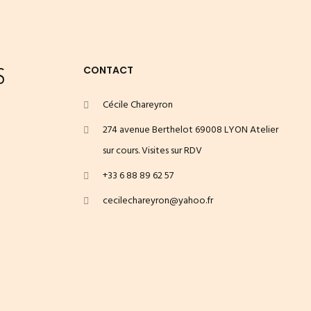
S
CONTACT
Cécile Chareyron
274 avenue Berthelot 69008 LYON Atelier
sur cours. Visites sur RDV
+33 6 88 89 62 57
cecilechareyron@yahoo.fr