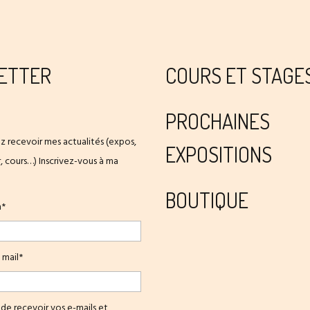
ETTER
COURS ET STAGE
PROCHAINES
z recevoir mes actualités (expos,
EXPOSITIONS
er, cours…) Inscrivez-vous à ma
BOUTIQUE
m*
 mail*
de recevoir vos e-mails et