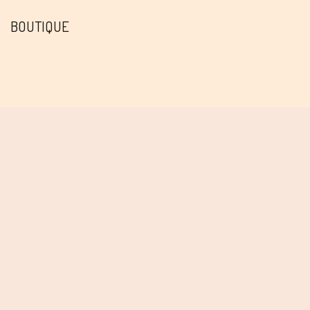
BOUTIQUE
CONTACT
Cécile Chareyron
274 avenue Berthelot 69008 LYON Atelier sur cours. Visites sur
RDV
+33 6 88 89 62 57
cecilechareyron@yahoo.fr