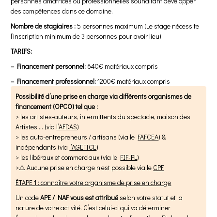
personnes amatrices ou professionnelles souhaitant développer
des compétences dans ce domaine.
Nombre de stagiaires :
5 personnes maximum (Le stage nécessite
l’inscription minimum de 3 personnes pour avoir lieu)
TARIFS:
– Financement personnel:
640€ matériaux compris
– Financement professionnel:
1200€ matériaux compris
Possibilité d’une prise en charge via différents organismes de
financement (OPCO) tel que :
> les artistes-auteurs, intermittents du spectacle, maison des
Artistes … (via
l’A
FDAS
)
> les auto-entrepreneurs / artisans (via le
FAFCEA
) &
indépendants (via
l’AGEFICE
)
> les libéraux et commerciaux (via le
FIF-PL
)
>⚠️ Aucune prise en charge n’est possible via le
CPF
ÉTAPE 1 : connaître votre organisme de prise en charge
Un code
APE / NAF vous est attribué
selon votre statut et la
nature de votre activité. C’est celui-ci qui va déterminer