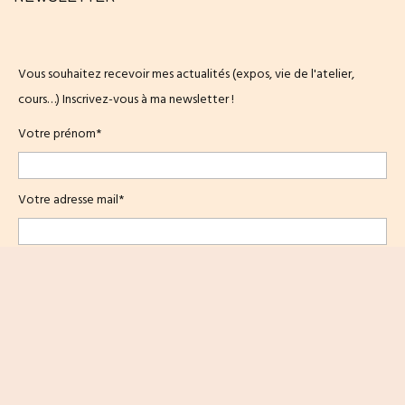
Vous souhaitez recevoir mes actualités (expos, vie de l'atelier,
cours…) Inscrivez-vous à ma newsletter !
Votre prénom*
Votre adresse mail*
J'accepte de recevoir vos e-mails et confirme avoir pris
connaissance de votre
politique de confidentialité