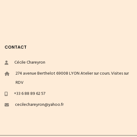
CONTACT
Cécile Chareyron
274 avenue Berthelot 69008 LYON Atelier sur cours. Visites sur
RDV
+33 6 88 89 62 57
cecilechareyron@yahoo.fr