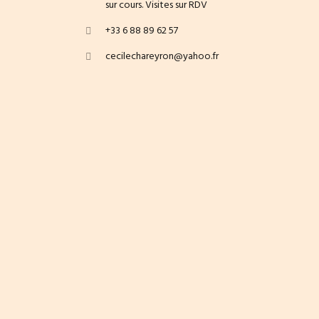
sur cours. Visites sur RDV
+33 6 88 89 62 57
cecilechareyron@yahoo.fr