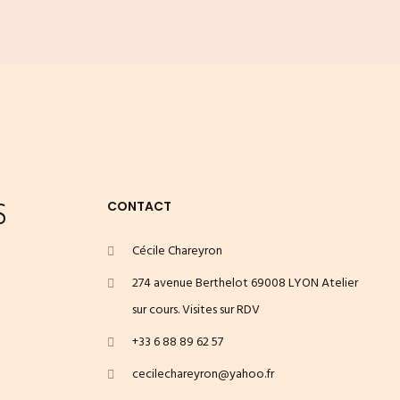
S
CONTACT
Cécile Chareyron
274 avenue Berthelot 69008 LYON Atelier
sur cours. Visites sur RDV
+33 6 88 89 62 57
cecilechareyron@yahoo.fr