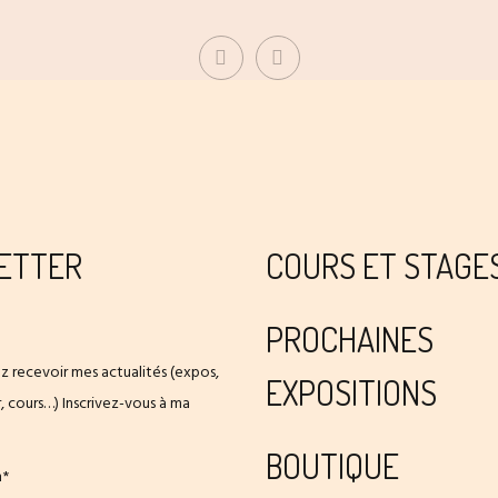
ETTER
COURS ET STAGE
PROCHAINES
z recevoir mes actualités (expos,
EXPOSITIONS
er, cours…) Inscrivez-vous à ma
BOUTIQUE
m*