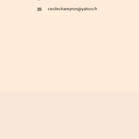
cecilechareyron@yahoo.fr