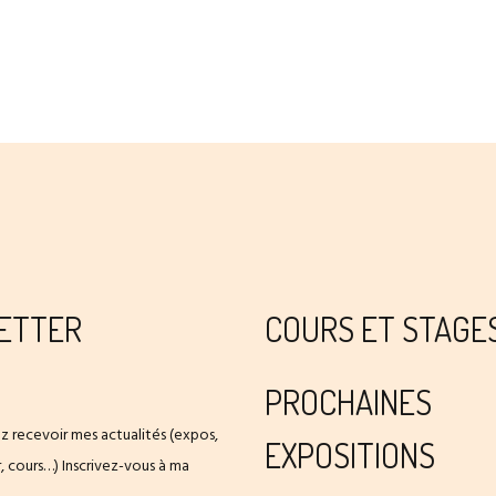
ETTER
COURS ET STAGE
PROCHAINES
z recevoir mes actualités (expos,
EXPOSITIONS
er, cours…) Inscrivez-vous à ma