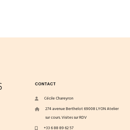
S
CONTACT
Cécile Chareyron
274 avenue Berthelot 69008 LYON Atelier
sur cours. Visites sur RDV
+33 6 88 89 62 57