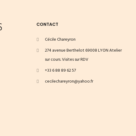
S
CONTACT
Cécile Chareyron
274 avenue Berthelot 69008 LYON Atelier
sur cours. Visites sur RDV
+33 6 88 89 62 57
cecilechareyron@yahoo.fr