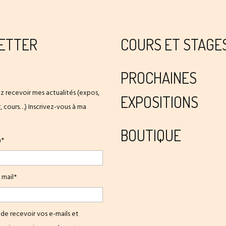
ETTER
COURS ET STAGE
PROCHAINES
z recevoir mes actualités (expos,
EXPOSITIONS
er, cours…) Inscrivez-vous à ma
BOUTIQUE
m*
 mail*
de recevoir vos e-mails et