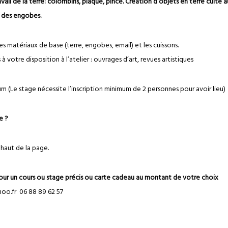
ail de la terre:
colombins, plaque, pincé. Création d’objets en terre cuite 
c des engobes.
es matériaux de base (terre, engobes, email) et les cuissons.
à votre disposition à l’atelier : ouvrages d’art, revues artistiques
 (Le stage nécessite l’inscription minimum de 2 personnes pour avoir lieu)
e ?
haut de la page.
pour un cours ou stage précis ou carte cadeau au montant de votre choix
oo.fr 06 88 89 62 57