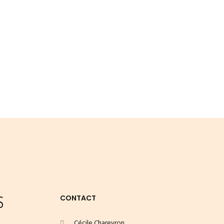
S
CONTACT
Cécile Chareyron