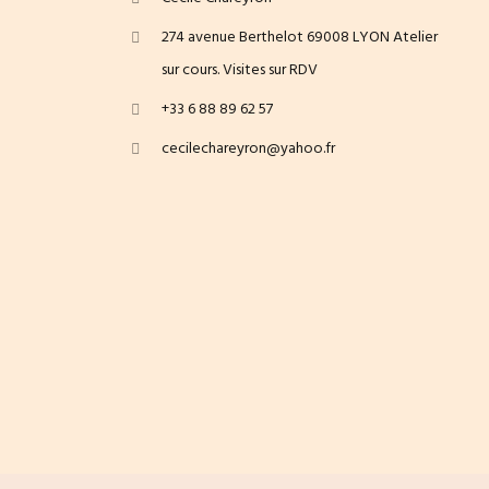
274 avenue Berthelot 69008 LYON Atelier
sur cours. Visites sur RDV
+33 6 88 89 62 57
cecilechareyron@yahoo.fr