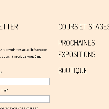
ETTER
COURS ET STAGE
PROCHAINES
z recevoir mes actualités (expos,
EXPOSITIONS
er, cours…) Inscrivez-vous à ma
BOUTIQUE
m*
 mail*
de recevoir vos e-mails et