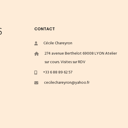
S
CONTACT
Cécile Chareyron
274 avenue Berthelot 69008 LYON Atelier
sur cours. Visites sur RDV
+33 6 88 89 62 57
cecilechareyron@yahoo.fr