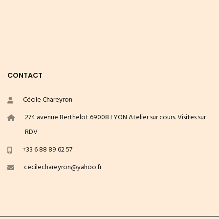
CONTACT
Cécile Chareyron
274 avenue Berthelot 69008 LYON Atelier sur cours. Visites sur
RDV
+33 6 88 89 62 57
cecilechareyron@yahoo.fr