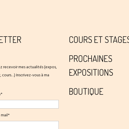
ETTER
COURS ET STAGE
PROCHAINES
z recevoir mes actualités (expos,
EXPOSITIONS
er, cours…) Inscrivez-vous à ma
BOUTIQUE
m*
 mail*