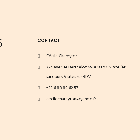
S
CONTACT
Cécile Chareyron
274 avenue Berthelot 69008 LYON Atelier
sur cours. Visites sur RDV
+33 6 88 89 62 57
cecilechareyron@yahoo.fr