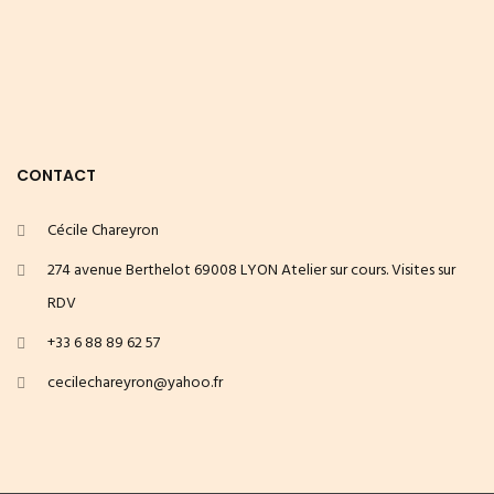
CONTACT
Cécile Chareyron
274 avenue Berthelot 69008 LYON Atelier sur cours. Visites sur
RDV
+33 6 88 89 62 57
cecilechareyron@yahoo.fr