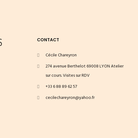
S
CONTACT
Cécile Chareyron
274 avenue Berthelot 69008 LYON Atelier
sur cours. Visites sur RDV
+33 6 88 89 62 57
cecilechareyron@yahoo.fr