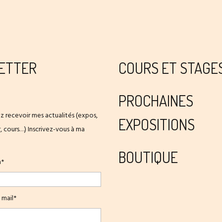
ETTER
COURS ET STAGE
PROCHAINES
z recevoir mes actualités (expos,
EXPOSITIONS
er, cours…) Inscrivez-vous à ma
BOUTIQUE
m*
 mail*