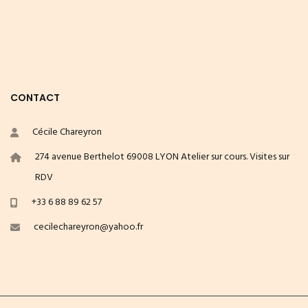
CONTACT
Cécile Chareyron
274 avenue Berthelot 69008 LYON Atelier sur cours. Visites sur
RDV
+33 6 88 89 62 57
cecilechareyron@yahoo.fr