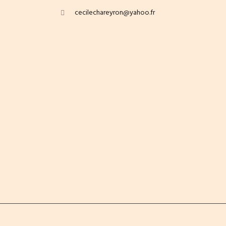
cecilechareyron@yahoo.fr