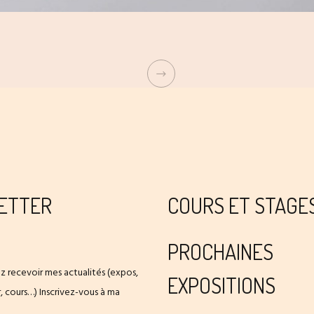
ETTER
COURS ET STAGE
PROCHAINES
z recevoir mes actualités (expos,
EXPOSITIONS
er, cours…) Inscrivez-vous à ma