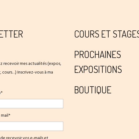
ETTER
COURS ET STAGE
PROCHAINES
z recevoir mes actualités (expos,
EXPOSITIONS
er, cours…) Inscrivez-vous à ma
BOUTIQUE
m*
 mail*
de recevoir vos e-mails et