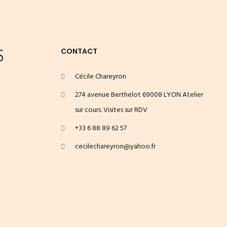
S
CONTACT
Cécile Chareyron
274 avenue Berthelot 69008 LYON Atelier
sur cours. Visites sur RDV
+33 6 88 89 62 57
cecilechareyron@yahoo.fr