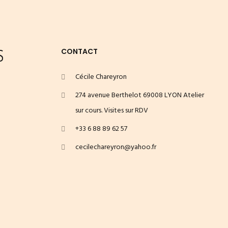
S
CONTACT
Cécile Chareyron
274 avenue Berthelot 69008 LYON Atelier
sur cours. Visites sur RDV
+33 6 88 89 62 57
cecilechareyron@yahoo.fr