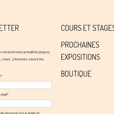
ETTER
COURS ET STAGE
PROCHAINES
z recevoir mes actualités (expos,
EXPOSITIONS
er, cours…) Inscrivez-vous à ma
BOUTIQUE
m*
 mail*
de recevoir vos e-mails et