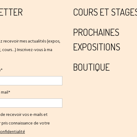
ETTER
COURS ET STAGE
PROCHAINES
z recevoir mes actualités (expos,
EXPOSITIONS
er, cours…) Inscrivez-vous à ma
BOUTIQUE
m*
 mail*
de recevoir vos e-mails et
 pris connaissance de votre
onfidentialité