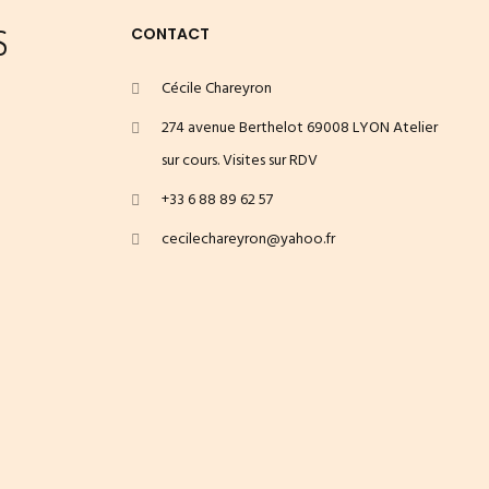
S
CONTACT
Cécile Chareyron
274 avenue Berthelot 69008 LYON Atelier
sur cours. Visites sur RDV
+33 6 88 89 62 57
cecilechareyron@yahoo.fr