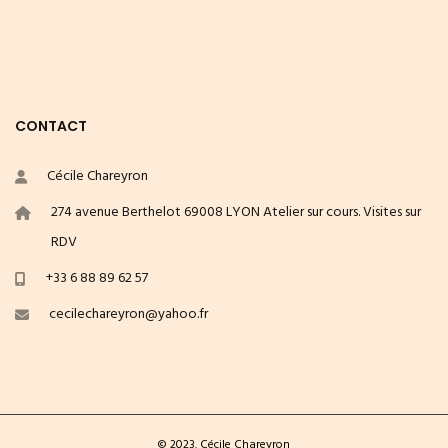
CONTACT
Cécile Chareyron
274 avenue Berthelot 69008 LYON Atelier sur cours. Visites sur
RDV
+33 6 88 89 62 57
cecilechareyron@yahoo.fr
© 2023. Cécile Chareyron